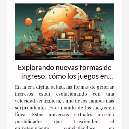
Explorando nuevas formas de
ingreso: cómo los juegos en
línea están revolucionando las
En la era digital actual, las formas de generar
finanzas personales
ingresos están evolucionando con una
velocidad vertiginosa, y uno de los campos más
sorprendentes es el mundo de los juegos en
línea. Estos universos virtuales ofrecen
posibilidades que trascienden el
entretenimiento, convirtiéndose en